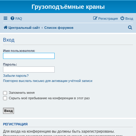
Грузоподъёмные краны
FAQ
Регистрация
Вход
П
Центральный сайт
Список форумов
о
Вход
и
с
Имя пользователя:
к
Пароль:
Забыли пароль?
Повторно выслать письмо для активации учётной записи
Запомнить меня
Скрыть моё пребывание на конференции в этот раз
РЕГИСТРАЦИЯ
Для входа на конференцию вы должны быть зарегистрированы.