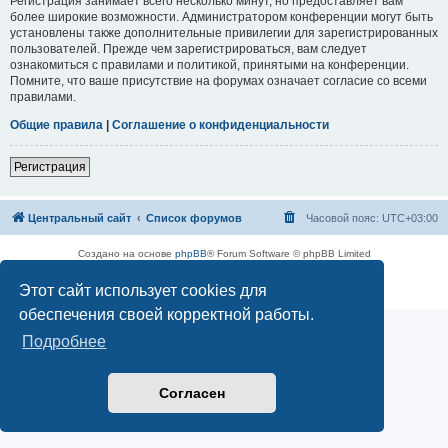
Регистрация занимает всего несколько минут, но предоставляет вам
более широкие возможности. Администратором конференции могут быть
установлены также дополнительные привилегии для зарегистрированных
пользователей. Прежде чем зарегистрироваться, вам следует
ознакомиться с правилами и политикой, принятыми на конференции.
Помните, что ваше присутствие на форумах означает согласие со всеми
правилами.
Общие правила
|
Соглашение о конфиденциальности
Регистрация
Центральный сайт
Список форумов
Часовой пояс:
UTC+03:00
Создано на основе
phpBB
® Forum Software © phpBB Limited
Русская поддержка phpBB
Этот сайт использует cookies для
Конфиденциальность
|
Правила
обеспечения своей корректной работы.
Подробнее
Согласен