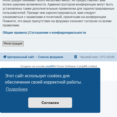
Регистрация занимает всего несколько минут, но предоставляет вам
более широкие возможности. Администратором конференции могут быть
установлены также дополнительные привилегии для зарегистрированных
пользователей. Прежде чем зарегистрироваться, вам следует
ознакомиться с правилами и политикой, принятыми на конференции.
Помните, что ваше присутствие на форумах означает согласие со всеми
правилами.
Общие правила
|
Соглашение о конфиденциальности
Регистрация
Центральный сайт
Список форумов
Часовой пояс:
UTC+03:00
Создано на основе
phpBB
® Forum Software © phpBB Limited
Русская поддержка phpBB
Этот сайт использует cookies для
Конфиденциальность
|
Правила
обеспечения своей корректной работы.
Подробнее
Согласен