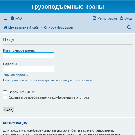
Грузоподъёмные краны
FAQ
Регистрация
Вход
П
Центральный сайт
Список форумов
о
Вход
и
с
Имя пользователя:
к
Пароль:
Забыли пароль?
Повторно выслать письмо для активации учётной записи
Запомнить меня
Скрыть моё пребывание на конференции в этот раз
РЕГИСТРАЦИЯ
Для входа на конференцию вы должны быть зарегистрированы.