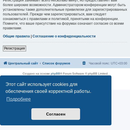
Регистрация занимает всего несколько минут, но предоставляет вам
более широкие возможности. Администратором конференции могут быть
установлены также дополнительные привилегии для зарегистрированных
пользователей. Прежде чем зарегистрироваться, вам следует
ознакомиться с правилами и политикой, принятыми на конференции.
Помните, что ваше присутствие на форумах означает согласие со всеми
правилами.
Общие правила
|
Соглашение о конфиденциальности
Регистрация
Центральный сайт
Список форумов
Часовой пояс:
UTC+03:00
Создано на основе
phpBB
® Forum Software © phpBB Limited
Русская поддержка phpBB
Этот сайт использует cookies для
Конфиденциальность
|
Правила
обеспечения своей корректной работы.
Подробнее
Согласен