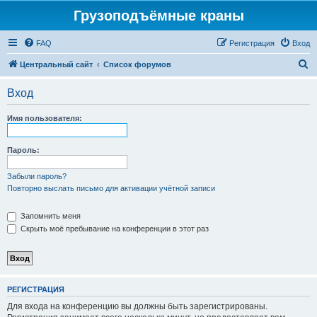
Грузоподъёмные краны
FAQ
Регистрация
Вход
П
Центральный сайт
Список форумов
о
Вход
и
с
Имя пользователя:
к
Пароль:
Забыли пароль?
Повторно выслать письмо для активации учётной записи
Запомнить меня
Скрыть моё пребывание на конференции в этот раз
РЕГИСТРАЦИЯ
Для входа на конференцию вы должны быть зарегистрированы.