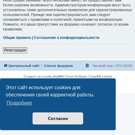
Регистрация занимает всего несколько минут, но предоставляет вам
более широкие возможности. Администратором конференции могут быть
установлены также дополнительные привилегии для зарегистрированных
пользователей. Прежде чем зарегистрироваться, вам следует
ознакомиться с правилами и политикой, принятыми на конференции.
Помните, что ваше присутствие на форумах означает согласие со всеми
правилами.
Общие правила
|
Соглашение о конфиденциальности
Регистрация
Центральный сайт
Список форумов
Часовой пояс:
UTC+03:00
Создано на основе
phpBB
® Forum Software © phpBB Limited
Русская поддержка phpBB
Этот сайт использует cookies для
Конфиденциальность
|
Правила
обеспечения своей корректной работы.
Подробнее
Согласен