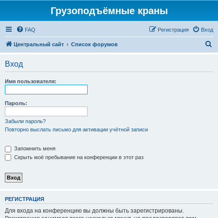
Грузоподъёмные краны
FAQ
Регистрация
Вход
П
Центральный сайт
Список форумов
о
Вход
и
с
Имя пользователя:
к
Пароль:
Забыли пароль?
Повторно выслать письмо для активации учётной записи
Запомнить меня
Скрыть моё пребывание на конференции в этот раз
РЕГИСТРАЦИЯ
Для входа на конференцию вы должны быть зарегистрированы.