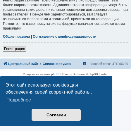
Регистрация занимает всего несколько минут, но предоставляет вам
более широкие возможности. Администратором конференции могут быть
установлены также дополнительные привилегии для зарегистрированных
пользователей. Прежде чем зарегистрироваться, вам следует
ознакомиться с правилами и политикой, принятыми на конференции.
Помните, что ваше присутствие на форумах означает согласие со всеми
правилами.
Общие правила
|
Соглашение о конфиденциальности
Регистрация
Центральный сайт
Список форумов
Часовой пояс:
UTC+03:00
Создано на основе
phpBB
® Forum Software © phpBB Limited
Русская поддержка phpBB
Этот сайт использует cookies для
Конфиденциальность
|
Правила
обеспечения своей корректной работы.
Подробнее
Согласен