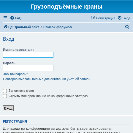
Грузоподъёмные краны
FAQ
Регистрация
Вход
П
Центральный сайт
Список форумов
о
Вход
и
с
Имя пользователя:
к
Пароль:
Забыли пароль?
Повторно выслать письмо для активации учётной записи
Запомнить меня
Скрыть моё пребывание на конференции в этот раз
РЕГИСТРАЦИЯ
Для входа на конференцию вы должны быть зарегистрированы.