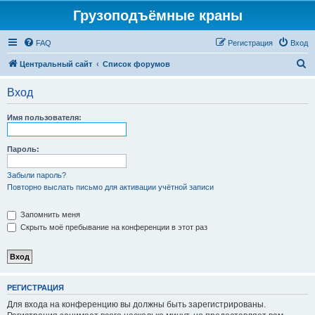
Грузоподъёмные краны
FAQ
Регистрация
Вход
П
Центральный сайт
Список форумов
о
Вход
и
с
Имя пользователя:
к
Пароль:
Забыли пароль?
Повторно выслать письмо для активации учётной записи
Запомнить меня
Скрыть моё пребывание на конференции в этот раз
РЕГИСТРАЦИЯ
Для входа на конференцию вы должны быть зарегистрированы.