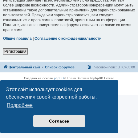
Регистрация занимает всего несколько минут, но предоставляет вам
более широкие возможности. Администратором конференции могут быть
установлены также дополнительные привилегии для зарегистрированных
пользователей. Прежде чем зарегистрироваться, вам следует
ознакомиться с правилами и политикой, принятыми на конференции.
Помните, что ваше присутствие на форумах означает согласие со всеми
правилами.
Общие правила
|
Соглашение о конфиденциальности
Регистрация
Центральный сайт
Список форумов
Часовой пояс:
UTC+03:00
Создано на основе
phpBB
® Forum Software © phpBB Limited
Русская поддержка phpBB
Этот сайт использует cookies для
Конфиденциальность
|
Правила
обеспечения своей корректной работы.
Подробнее
Согласен