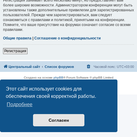
Регистрация занимает всего несколько минут, но предоставляет вам
более широкие возможности. Администратором конференции могут быть
установлены также дополнительные привилегии для зарегистрированных
пользователей. Прежде чем зарегистрироваться, вам следует
ознакомиться с правилами и политикой, принятыми на конференции.
Помните, что ваше присутствие на форумах означает согласие со всеми
правилами.
Общие правила
|
Соглашение о конфиденциальности
Регистрация
Центральный сайт
Список форумов
Часовой пояс:
UTC+03:00
Создано на основе
phpBB
® Forum Software © phpBB Limited
Русская поддержка phpBB
Этот сайт использует cookies для
Конфиденциальность
|
Правила
обеспечения своей корректной работы.
Подробнее
Согласен