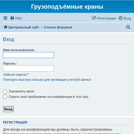
Грузоподъёмные краны
FAQ
Регистрация
Вход
П
Центральный сайт
Список форумов
о
Вход
и
с
Имя пользователя:
к
Пароль:
Забыли пароль?
Повторно выслать письмо для активации учётной записи
Запомнить меня
Скрыть моё пребывание на конференции в этот раз
РЕГИСТРАЦИЯ
Для входа на конференцию вы должны быть зарегистрированы.