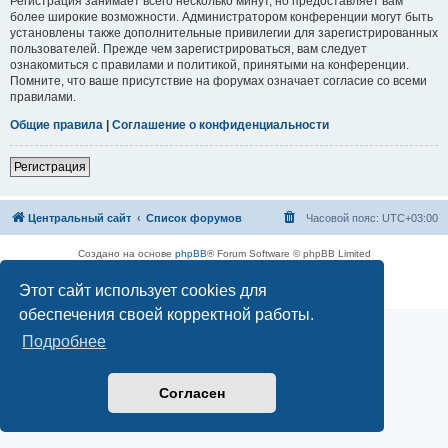
Регистрация занимает всего несколько минут, но предоставляет вам
более широкие возможности. Администратором конференции могут быть
установлены также дополнительные привилегии для зарегистрированных
пользователей. Прежде чем зарегистрироваться, вам следует
ознакомиться с правилами и политикой, принятыми на конференции.
Помните, что ваше присутствие на форумах означает согласие со всеми
правилами.
Общие правила
|
Соглашение о конфиденциальности
Регистрация
Центральный сайт
Список форумов
Часовой пояс:
UTC+03:00
Создано на основе
phpBB
® Forum Software © phpBB Limited
Русская поддержка phpBB
Этот сайт использует cookies для
Конфиденциальность
|
Правила
обеспечения своей корректной работы.
Подробнее
Согласен