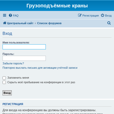
Грузоподъёмные краны
FAQ
Регистрация
Вход
П
Центральный сайт
Список форумов
о
Вход
и
с
Имя пользователя:
к
Пароль:
Забыли пароль?
Повторно выслать письмо для активации учётной записи
Запомнить меня
Скрыть моё пребывание на конференции в этот раз
РЕГИСТРАЦИЯ
Для входа на конференцию вы должны быть зарегистрированы.