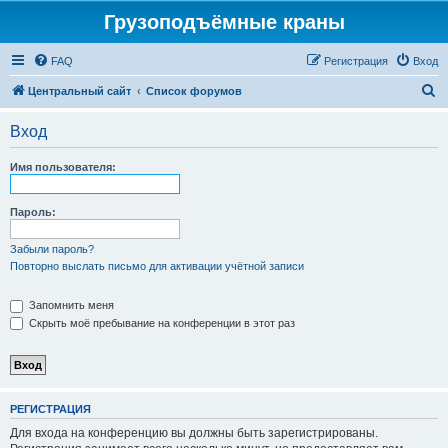
Грузоподъёмные краны
FAQ
Регистрация
Вход
П
Центральный сайт
Список форумов
о
Вход
и
с
Имя пользователя:
к
Пароль:
Забыли пароль?
Повторно выслать письмо для активации учётной записи
Запомнить меня
Скрыть моё пребывание на конференции в этот раз
РЕГИСТРАЦИЯ
Для входа на конференцию вы должны быть зарегистрированы.