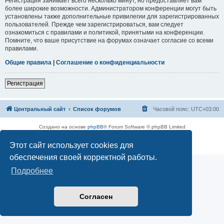
Регистрация занимает всего несколько минут, но предоставляет вам
более широкие возможности. Администратором конференции могут быть
установлены также дополнительные привилегии для зарегистрированных
пользователей. Прежде чем зарегистрироваться, вам следует
ознакомиться с правилами и политикой, принятыми на конференции.
Помните, что ваше присутствие на форумах означает согласие со всеми
правилами.
Общие правила
|
Соглашение о конфиденциальности
Регистрация
Центральный сайт
Список форумов
Часовой пояс:
UTC+03:00
Создано на основе
phpBB
® Forum Software © phpBB Limited
Русская поддержка phpBB
Этот сайт использует cookies для
Конфиденциальность
|
Правила
обеспечения своей корректной работы.
Подробнее
Согласен