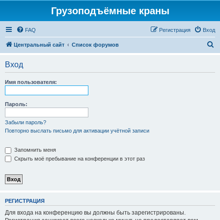
Грузоподъёмные краны
FAQ
Регистрация
Вход
П
Центральный сайт
Список форумов
о
Вход
и
с
Имя пользователя:
к
Пароль:
Забыли пароль?
Повторно выслать письмо для активации учётной записи
Запомнить меня
Скрыть моё пребывание на конференции в этот раз
РЕГИСТРАЦИЯ
Для входа на конференцию вы должны быть зарегистрированы.