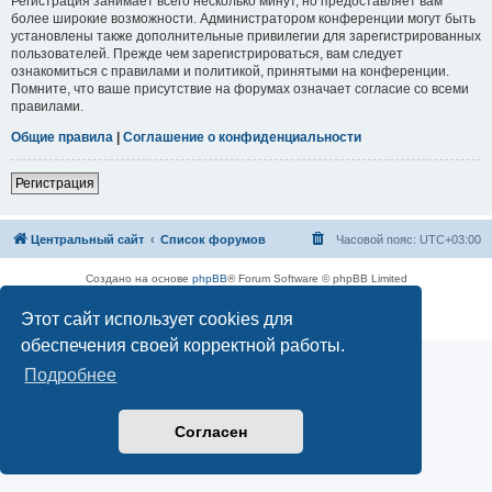
Регистрация занимает всего несколько минут, но предоставляет вам
более широкие возможности. Администратором конференции могут быть
установлены также дополнительные привилегии для зарегистрированных
пользователей. Прежде чем зарегистрироваться, вам следует
ознакомиться с правилами и политикой, принятыми на конференции.
Помните, что ваше присутствие на форумах означает согласие со всеми
правилами.
Общие правила
|
Соглашение о конфиденциальности
Регистрация
Центральный сайт
Список форумов
Часовой пояс:
UTC+03:00
Создано на основе
phpBB
® Forum Software © phpBB Limited
Русская поддержка phpBB
Этот сайт использует cookies для
Конфиденциальность
|
Правила
обеспечения своей корректной работы.
Подробнее
Согласен