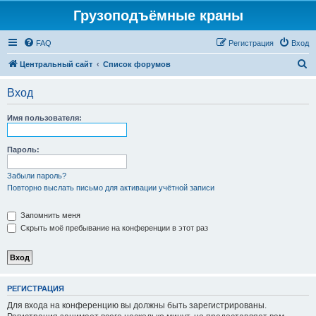
Грузоподъёмные краны
FAQ
Регистрация
Вход
П
Центральный сайт
Список форумов
о
Вход
и
с
Имя пользователя:
к
Пароль:
Забыли пароль?
Повторно выслать письмо для активации учётной записи
Запомнить меня
Скрыть моё пребывание на конференции в этот раз
РЕГИСТРАЦИЯ
Для входа на конференцию вы должны быть зарегистрированы.