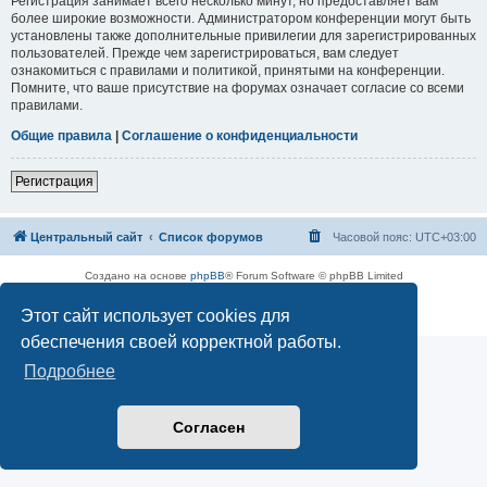
Регистрация занимает всего несколько минут, но предоставляет вам
более широкие возможности. Администратором конференции могут быть
установлены также дополнительные привилегии для зарегистрированных
пользователей. Прежде чем зарегистрироваться, вам следует
ознакомиться с правилами и политикой, принятыми на конференции.
Помните, что ваше присутствие на форумах означает согласие со всеми
правилами.
Общие правила
|
Соглашение о конфиденциальности
Регистрация
Центральный сайт
Список форумов
Часовой пояс:
UTC+03:00
Создано на основе
phpBB
® Forum Software © phpBB Limited
Русская поддержка phpBB
Этот сайт использует cookies для
Конфиденциальность
|
Правила
обеспечения своей корректной работы.
Подробнее
Согласен