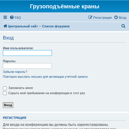
Грузоподъёмные краны
FAQ
Регистрация
Вход
П
Центральный сайт
Список форумов
о
Вход
и
с
Имя пользователя:
к
Пароль:
Забыли пароль?
Повторно выслать письмо для активации учётной записи
Запомнить меня
Скрыть моё пребывание на конференции в этот раз
РЕГИСТРАЦИЯ
Для входа на конференцию вы должны быть зарегистрированы.