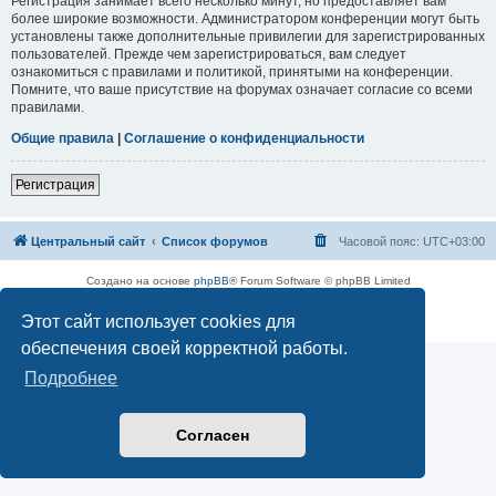
Регистрация занимает всего несколько минут, но предоставляет вам
более широкие возможности. Администратором конференции могут быть
установлены также дополнительные привилегии для зарегистрированных
пользователей. Прежде чем зарегистрироваться, вам следует
ознакомиться с правилами и политикой, принятыми на конференции.
Помните, что ваше присутствие на форумах означает согласие со всеми
правилами.
Общие правила
|
Соглашение о конфиденциальности
Регистрация
Центральный сайт
Список форумов
Часовой пояс:
UTC+03:00
Создано на основе
phpBB
® Forum Software © phpBB Limited
Русская поддержка phpBB
Этот сайт использует cookies для
Конфиденциальность
|
Правила
обеспечения своей корректной работы.
Подробнее
Согласен