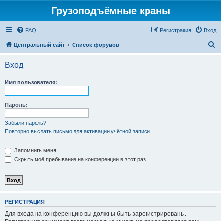
Грузоподъёмные краны
FAQ
Регистрация
Вход
П
Центральный сайт
Список форумов
о
Вход
и
с
Имя пользователя:
к
Пароль:
Забыли пароль?
Повторно выслать письмо для активации учётной записи
Запомнить меня
Скрыть моё пребывание на конференции в этот раз
РЕГИСТРАЦИЯ
Для входа на конференцию вы должны быть зарегистрированы.