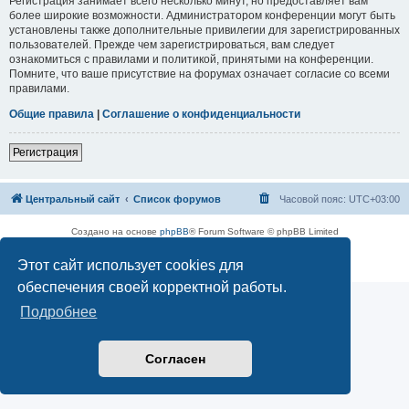
Регистрация занимает всего несколько минут, но предоставляет вам
более широкие возможности. Администратором конференции могут быть
установлены также дополнительные привилегии для зарегистрированных
пользователей. Прежде чем зарегистрироваться, вам следует
ознакомиться с правилами и политикой, принятыми на конференции.
Помните, что ваше присутствие на форумах означает согласие со всеми
правилами.
Общие правила
|
Соглашение о конфиденциальности
Регистрация
Центральный сайт
Список форумов
Часовой пояс:
UTC+03:00
Создано на основе
phpBB
® Forum Software © phpBB Limited
Русская поддержка phpBB
Этот сайт использует cookies для
Конфиденциальность
|
Правила
обеспечения своей корректной работы.
Подробнее
Согласен