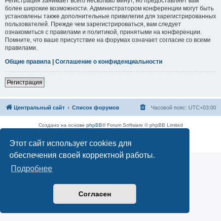
Регистрация занимает всего несколько минут, но предоставляет вам
более широкие возможности. Администратором конференции могут быть
установлены также дополнительные привилегии для зарегистрированных
пользователей. Прежде чем зарегистрироваться, вам следует
ознакомиться с правилами и политикой, принятыми на конференции.
Помните, что ваше присутствие на форумах означает согласие со всеми
правилами.
Общие правила
|
Соглашение о конфиденциальности
Регистрация
Центральный сайт
Список форумов
Часовой пояс:
UTC+03:00
Создано на основе
phpBB
® Forum Software © phpBB Limited
Русская поддержка phpBB
Этот сайт использует cookies для
Конфиденциальность
|
Правила
обеспечения своей корректной работы.
Подробнее
Согласен