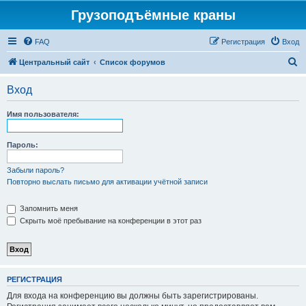
Грузоподъёмные краны
FAQ
Регистрация
Вход
П
Центральный сайт
Список форумов
о
Вход
и
с
Имя пользователя:
к
Пароль:
Забыли пароль?
Повторно выслать письмо для активации учётной записи
Запомнить меня
Скрыть моё пребывание на конференции в этот раз
РЕГИСТРАЦИЯ
Для входа на конференцию вы должны быть зарегистрированы.