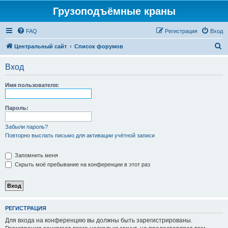
Грузоподъёмные краны
FAQ
Регистрация
Вход
П
Центральный сайт
Список форумов
о
Вход
и
с
Имя пользователя:
к
Пароль:
Забыли пароль?
Повторно выслать письмо для активации учётной записи
Запомнить меня
Скрыть моё пребывание на конференции в этот раз
РЕГИСТРАЦИЯ
Для входа на конференцию вы должны быть зарегистрированы.