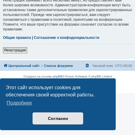
Регистрация занимает всего несколько минут, но предоставляет вам
более широкие возможности. Администратором конференции могут быть
установлены также дополнительные привилегии для зарегистрированных
пользователей. Прежде чем зарегистрироваться, вам следует
ознакомиться с правилами и политикой, принятыми на конференции.
Помните, что ваше присутствие на форумах означает согласие со всеми
правилами.
Общие правила
|
Соглашение о конфиденциальности
Регистрация
Центральный сайт
Список форумов
Часовой пояс:
UTC+03:00
Создано на основе
phpBB
® Forum Software © phpBB Limited
Русская поддержка phpBB
Этот сайт использует cookies для
Конфиденциальность
|
Правила
обеспечения своей корректной работы.
Подробнее
Согласен