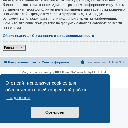
Регистрация занимает всего несколько минут, но предоставляет вам
более широкие возможности. Администратором конференции могут быть
установлены также дополнительные привилегии для зарегистрированных
пользователей. Прежде чем зарегистрироваться, вам следует
ознакомиться с правилами и политикой, принятыми на конференции.
Помните, что ваше присутствие на форумах означает согласие со всеми
правилами.
Общие правила
|
Соглашение о конфиденциальности
Регистрация
Центральный сайт
Список форумов
Часовой пояс:
UTC+03:00
Создано на основе
phpBB
® Forum Software © phpBB Limited
Русская поддержка phpBB
Этот сайт использует cookies для
Конфиденциальность
|
Правила
обеспечения своей корректной работы.
Подробнее
Согласен