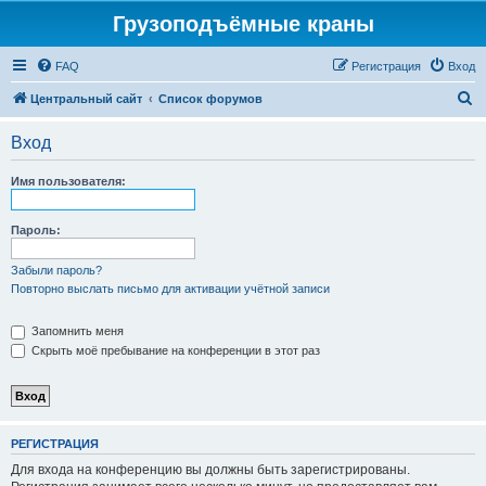
Грузоподъёмные краны
FAQ
Регистрация
Вход
П
Центральный сайт
Список форумов
о
Вход
и
с
Имя пользователя:
к
Пароль:
Забыли пароль?
Повторно выслать письмо для активации учётной записи
Запомнить меня
Скрыть моё пребывание на конференции в этот раз
РЕГИСТРАЦИЯ
Для входа на конференцию вы должны быть зарегистрированы.