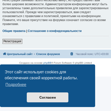
Регистрация занимает всего несколько минут, но предоставляет вам
более широкие возможности. Администратором конференции могут быть
установлены также дополнительные привилегии для зарегистрированных
пользователей. Прежде чем зарегистрироваться, вам следует
ознакомиться с правилами и политикой, принятыми на конференции.
Помните, что ваше присутствие на форумах означает согласие со всеми
правилами.
Общие правила
|
Соглашение о конфиденциальности
Регистрация
Центральный сайт
Список форумов
Часовой пояс:
UTC+03:00
Создано на основе
phpBB
® Forum Software © phpBB Limited
Русская поддержка phpBB
Этот сайт использует cookies для
Конфиденциальность
|
Правила
обеспечения своей корректной работы.
Подробнее
Согласен