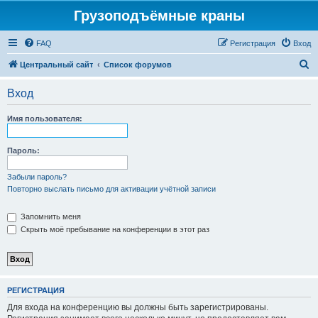
Грузоподъёмные краны
FAQ
Регистрация
Вход
П
Центральный сайт
Список форумов
о
Вход
и
с
Имя пользователя:
к
Пароль:
Забыли пароль?
Повторно выслать письмо для активации учётной записи
Запомнить меня
Скрыть моё пребывание на конференции в этот раз
РЕГИСТРАЦИЯ
Для входа на конференцию вы должны быть зарегистрированы.