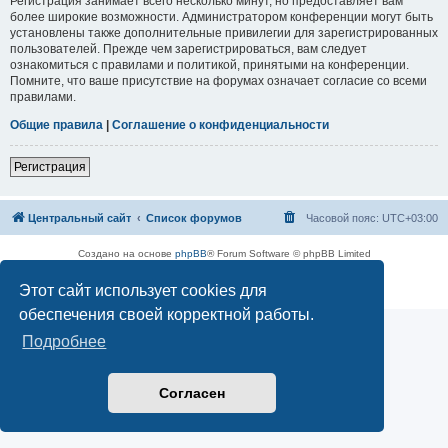
Регистрация занимает всего несколько минут, но предоставляет вам
более широкие возможности. Администратором конференции могут быть
установлены также дополнительные привилегии для зарегистрированных
пользователей. Прежде чем зарегистрироваться, вам следует
ознакомиться с правилами и политикой, принятыми на конференции.
Помните, что ваше присутствие на форумах означает согласие со всеми
правилами.
Общие правила
|
Соглашение о конфиденциальности
Регистрация
Центральный сайт
Список форумов
Часовой пояс:
UTC+03:00
Создано на основе
phpBB
® Forum Software © phpBB Limited
Русская поддержка phpBB
Этот сайт использует cookies для
Конфиденциальность
|
Правила
обеспечения своей корректной работы.
Подробнее
Согласен