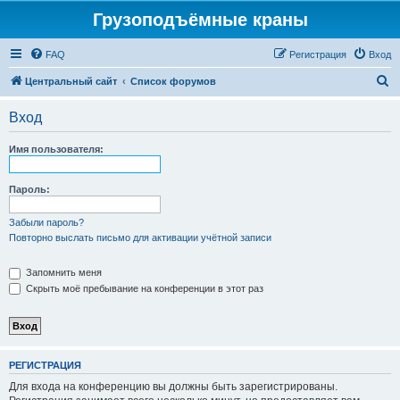
Грузоподъёмные краны
FAQ
Регистрация
Вход
П
Центральный сайт
Список форумов
о
Вход
и
с
Имя пользователя:
к
Пароль:
Забыли пароль?
Повторно выслать письмо для активации учётной записи
Запомнить меня
Скрыть моё пребывание на конференции в этот раз
РЕГИСТРАЦИЯ
Для входа на конференцию вы должны быть зарегистрированы.