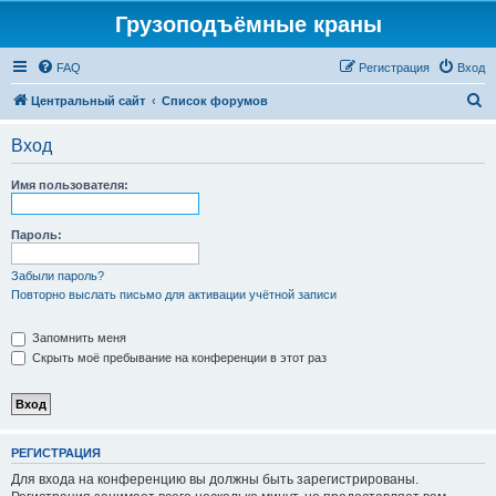
Грузоподъёмные краны
FAQ
Регистрация
Вход
П
Центральный сайт
Список форумов
о
Вход
и
с
Имя пользователя:
к
Пароль:
Забыли пароль?
Повторно выслать письмо для активации учётной записи
Запомнить меня
Скрыть моё пребывание на конференции в этот раз
РЕГИСТРАЦИЯ
Для входа на конференцию вы должны быть зарегистрированы.