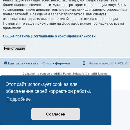
Регистрация занимает всего несколько минут, но предоставляет вам
более широкие возможности. Администратором конференции могут быть
установлены также дополнительные привилегии для зарегистрированных
пользователей. Прежде чем зарегистрироваться, вам следует
ознакомиться с правилами и политикой, принятыми на конференции.
Помните, что ваше присутствие на форумах означает согласие со всеми
правилами.
Общие правила
|
Соглашение о конфиденциальности
Регистрация
Центральный сайт
Список форумов
Часовой пояс:
UTC+03:00
Создано на основе
phpBB
® Forum Software © phpBB Limited
Русская поддержка phpBB
Этот сайт использует cookies для
Конфиденциальность
|
Правила
обеспечения своей корректной работы.
Подробнее
Согласен