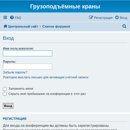
Грузоподъёмные краны
FAQ
Регистрация
Вход
П
Центральный сайт
Список форумов
о
Вход
и
с
Имя пользователя:
к
Пароль:
Забыли пароль?
Повторно выслать письмо для активации учётной записи
Запомнить меня
Скрыть моё пребывание на конференции в этот раз
РЕГИСТРАЦИЯ
Для входа на конференцию вы должны быть зарегистрированы.