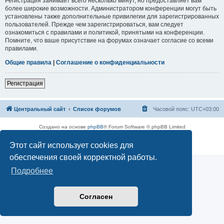
Регистрация занимает всего несколько минут, но предоставляет вам
более широкие возможности. Администратором конференции могут быть
установлены также дополнительные привилегии для зарегистрированных
пользователей. Прежде чем зарегистрироваться, вам следует
ознакомиться с правилами и политикой, принятыми на конференции.
Помните, что ваше присутствие на форумах означает согласие со всеми
правилами.
Общие правила
|
Соглашение о конфиденциальности
Регистрация
Центральный сайт
Список форумов
Часовой пояс:
UTC+03:00
Создано на основе
phpBB
® Forum Software © phpBB Limited
Русская поддержка phpBB
Этот сайт использует cookies для
Конфиденциальность
|
Правила
обеспечения своей корректной работы.
Подробнее
Согласен