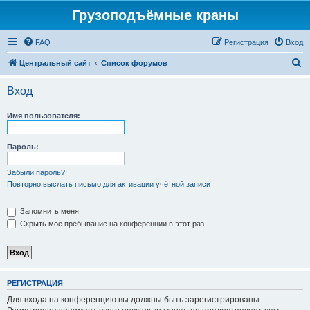
Грузоподъёмные краны
FAQ
Регистрация
Вход
П
Центральный сайт
Список форумов
о
Вход
и
с
Имя пользователя:
к
Пароль:
Забыли пароль?
Повторно выслать письмо для активации учётной записи
Запомнить меня
Скрыть моё пребывание на конференции в этот раз
РЕГИСТРАЦИЯ
Для входа на конференцию вы должны быть зарегистрированы.