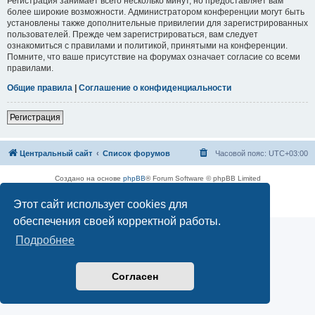
Регистрация занимает всего несколько минут, но предоставляет вам
более широкие возможности. Администратором конференции могут быть
установлены также дополнительные привилегии для зарегистрированных
пользователей. Прежде чем зарегистрироваться, вам следует
ознакомиться с правилами и политикой, принятыми на конференции.
Помните, что ваше присутствие на форумах означает согласие со всеми
правилами.
Общие правила
|
Соглашение о конфиденциальности
Регистрация
Центральный сайт
Список форумов
Часовой пояс:
UTC+03:00
Создано на основе
phpBB
® Forum Software © phpBB Limited
Русская поддержка phpBB
Этот сайт использует cookies для
Конфиденциальность
|
Правила
обеспечения своей корректной работы.
Подробнее
Согласен