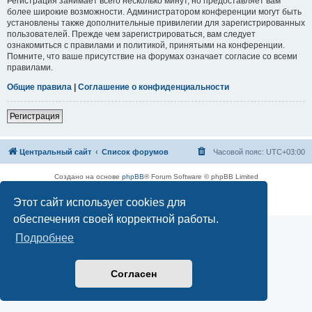
Регистрация занимает всего несколько минут, но предоставляет вам
более широкие возможности. Администратором конференции могут быть
установлены также дополнительные привилегии для зарегистрированных
пользователей. Прежде чем зарегистрироваться, вам следует
ознакомиться с правилами и политикой, принятыми на конференции.
Помните, что ваше присутствие на форумах означает согласие со всеми
правилами.
Общие правила
|
Соглашение о конфиденциальности
Регистрация
Центральный сайт
Список форумов
Часовой пояс:
UTC+03:00
Создано на основе
phpBB
® Forum Software © phpBB Limited
Русская поддержка phpBB
Этот сайт использует cookies для
Конфиденциальность
|
Правила
обеспечения своей корректной работы.
Подробнее
Согласен