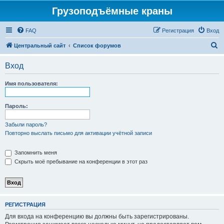
Грузоподъёмные краны
FAQ
Регистрация
Вход
П
Центральный сайт
Список форумов
о
Вход
и
с
Имя пользователя:
к
Пароль:
Забыли пароль?
Повторно выслать письмо для активации учётной записи
Запомнить меня
Скрыть моё пребывание на конференции в этот раз
РЕГИСТРАЦИЯ
Для входа на конференцию вы должны быть зарегистрированы.