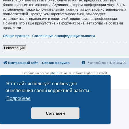
Регистрация занимает всего несколько минут, но предоставляет вам
более широкие возможности. Администратором конференции могут быть
установлены также дополнительные привилегии для зарегистрированных
пользователей. Прежде чем зарегистрироваться, вам следует
ознакомиться с правилами и политикой, принятыми на конференции.
Помните, что ваше присутствие на форумах означает согласие со всеми
правилами.
Общие правила
|
Соглашение о конфиденциальности
Регистрация
Центральный сайт
Список форумов
Часовой пояс:
UTC+03:00
Создано на основе
phpBB
® Forum Software © phpBB Limited
Русская поддержка phpBB
Этот сайт использует cookies для
Конфиденциальность
|
Правила
обеспечения своей корректной работы.
Подробнее
Согласен