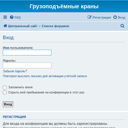
Грузоподъёмные краны
FAQ
Регистрация
Вход
П
Центральный сайт
Список форумов
о
Вход
и
с
Имя пользователя:
к
Пароль:
Забыли пароль?
Повторно выслать письмо для активации учётной записи
Запомнить меня
Скрыть моё пребывание на конференции в этот раз
РЕГИСТРАЦИЯ
Для входа на конференцию вы должны быть зарегистрированы.