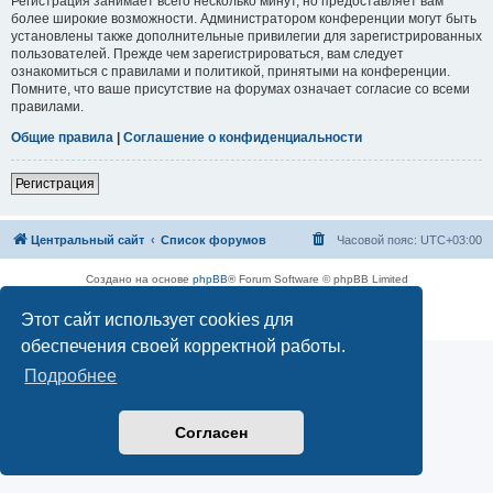
Регистрация занимает всего несколько минут, но предоставляет вам
более широкие возможности. Администратором конференции могут быть
установлены также дополнительные привилегии для зарегистрированных
пользователей. Прежде чем зарегистрироваться, вам следует
ознакомиться с правилами и политикой, принятыми на конференции.
Помните, что ваше присутствие на форумах означает согласие со всеми
правилами.
Общие правила
|
Соглашение о конфиденциальности
Регистрация
Центральный сайт
Список форумов
Часовой пояс:
UTC+03:00
Создано на основе
phpBB
® Forum Software © phpBB Limited
Русская поддержка phpBB
Этот сайт использует cookies для
Конфиденциальность
|
Правила
обеспечения своей корректной работы.
Подробнее
Согласен