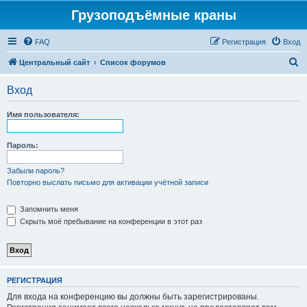
Грузоподъёмные краны
FAQ
Регистрация
Вход
П
Центральный сайт
Список форумов
о
Вход
и
с
Имя пользователя:
к
Пароль:
Забыли пароль?
Повторно выслать письмо для активации учётной записи
Запомнить меня
Скрыть моё пребывание на конференции в этот раз
РЕГИСТРАЦИЯ
Для входа на конференцию вы должны быть зарегистрированы.