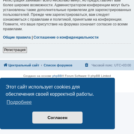
Регистрация занимает всего несколько минут, но предоставляет вам
более широкие возможности. Администратором конференции могут быть
установлены также дополнительные привилегии для зарегистрированных
пользователей. Прежде чем зарегистрироваться, вам следует
ознакомиться с правилами и политикой, принятыми на конференции.
Помните, что ваше присутствие на форумах означает согласие со всеми
правилами.
Общие правила
|
Соглашение о конфиденциальности
Регистрация
Центральный сайт
Список форумов
Часовой пояс:
UTC+03:00
Создано на основе
phpBB
® Forum Software © phpBB Limited
Русская поддержка phpBB
Этот сайт использует cookies для
Конфиденциальность
|
Правила
обеспечения своей корректной работы.
Подробнее
Согласен