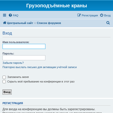
Грузоподъёмные краны
FAQ
Регистрация
Вход
П
Центральный сайт
Список форумов
о
Вход
и
с
Имя пользователя:
к
Пароль:
Забыли пароль?
Повторно выслать письмо для активации учётной записи
Запомнить меня
Скрыть моё пребывание на конференции в этот раз
РЕГИСТРАЦИЯ
Для входа на конференцию вы должны быть зарегистрированы.