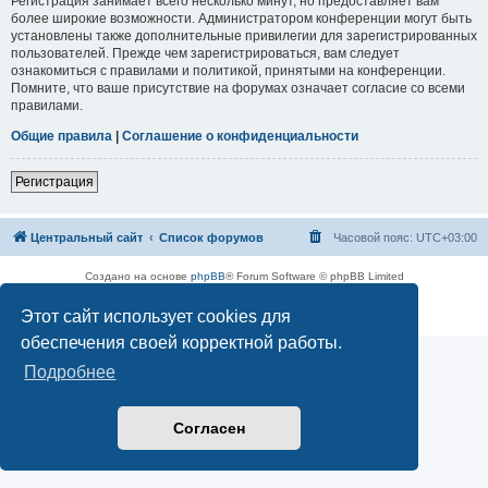
Регистрация занимает всего несколько минут, но предоставляет вам
более широкие возможности. Администратором конференции могут быть
установлены также дополнительные привилегии для зарегистрированных
пользователей. Прежде чем зарегистрироваться, вам следует
ознакомиться с правилами и политикой, принятыми на конференции.
Помните, что ваше присутствие на форумах означает согласие со всеми
правилами.
Общие правила
|
Соглашение о конфиденциальности
Регистрация
Центральный сайт
Список форумов
Часовой пояс:
UTC+03:00
Создано на основе
phpBB
® Forum Software © phpBB Limited
Русская поддержка phpBB
Этот сайт использует cookies для
Конфиденциальность
|
Правила
обеспечения своей корректной работы.
Подробнее
Согласен