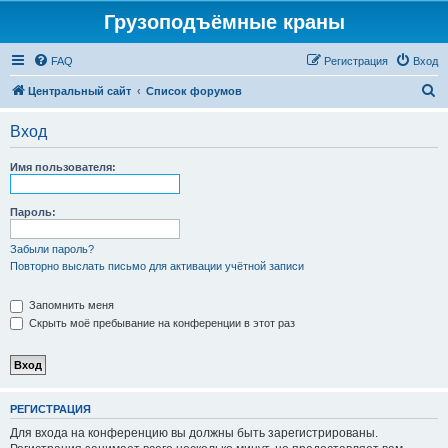
Грузоподъёмные краны
FAQ
Регистрация
Вход
П
Центральный сайт
Список форумов
о
Вход
и
с
Имя пользователя:
к
Пароль:
Забыли пароль?
Повторно выслать письмо для активации учётной записи
Запомнить меня
Скрыть моё пребывание на конференции в этот раз
РЕГИСТРАЦИЯ
Для входа на конференцию вы должны быть зарегистрированы.