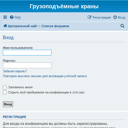
Грузоподъёмные краны
FAQ
Регистрация
Вход
П
Центральный сайт
Список форумов
о
Вход
и
с
Имя пользователя:
к
Пароль:
Забыли пароль?
Повторно выслать письмо для активации учётной записи
Запомнить меня
Скрыть моё пребывание на конференции в этот раз
РЕГИСТРАЦИЯ
Для входа на конференцию вы должны быть зарегистрированы.