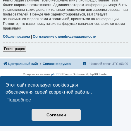
Регистрация занимает всего несколько минут, но предоставляет вам
более широкие возможности. Администратором конференции могут быть
установлены также дополнительные привилегии для зарегистрированных
пользователей. Прежде чем зарегистрироваться, вам следует
ознакомиться с правилами и политикой, принятыми на конференции.
Помните, что ваше присутствие на форумах означает согласие со всеми
правилами.
Общие правила
|
Соглашение о конфиденциальности
Регистрация
Центральный сайт
Список форумов
Часовой пояс:
UTC+03:00
Создано на основе
phpBB
® Forum Software © phpBB Limited
Русская поддержка phpBB
Этот сайт использует cookies для
Конфиденциальность
|
Правила
обеспечения своей корректной работы.
Подробнее
Согласен