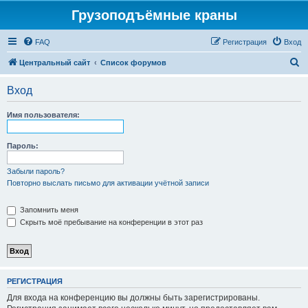
Грузоподъёмные краны
FAQ
Регистрация
Вход
П
Центральный сайт
Список форумов
о
Вход
и
с
Имя пользователя:
к
Пароль:
Забыли пароль?
Повторно выслать письмо для активации учётной записи
Запомнить меня
Скрыть моё пребывание на конференции в этот раз
РЕГИСТРАЦИЯ
Для входа на конференцию вы должны быть зарегистрированы.