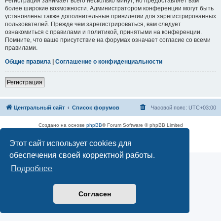
Регистрация занимает всего несколько минут, но предоставляет вам
более широкие возможности. Администратором конференции могут быть
установлены также дополнительные привилегии для зарегистрированных
пользователей. Прежде чем зарегистрироваться, вам следует
ознакомиться с правилами и политикой, принятыми на конференции.
Помните, что ваше присутствие на форумах означает согласие со всеми
правилами.
Общие правила
|
Соглашение о конфиденциальности
Регистрация
Центральный сайт
Список форумов
Часовой пояс:
UTC+03:00
Создано на основе
phpBB
® Forum Software © phpBB Limited
Русская поддержка phpBB
Этот сайт использует cookies для
Конфиденциальность
|
Правила
обеспечения своей корректной работы.
Подробнее
Согласен