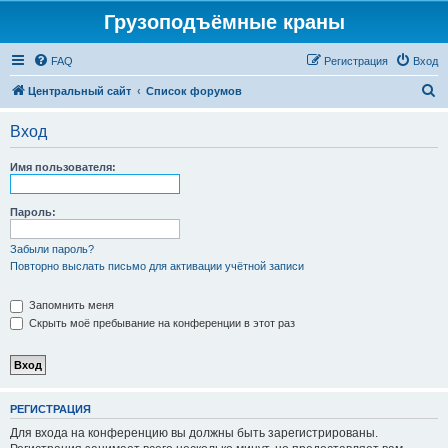
Грузоподъёмные краны
FAQ
Регистрация
Вход
П
Центральный сайт
Список форумов
о
Вход
и
с
Имя пользователя:
к
Пароль:
Забыли пароль?
Повторно выслать письмо для активации учётной записи
Запомнить меня
Скрыть моё пребывание на конференции в этот раз
РЕГИСТРАЦИЯ
Для входа на конференцию вы должны быть зарегистрированы.