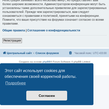
Регистрация занимает всего несколько минут, но предоставляет вам
более широкие возможности. Администратором конференции могут быть
установлены также дополнительные привилегии для зарегистрированных
пользователей. Прежде чем зарегистрироваться, вам следует
ознакомиться с правилами и политикой, принятыми на конференции.
Помните, что ваше присутствие на форумах означает согласие со всеми
правилами.
Общие правила
|
Соглашение о конфиденциальности
Регистрация
Центральный сайт
Список форумов
Часовой пояс:
UTC+03:00
Создано на основе
phpBB
® Forum Software © phpBB Limited
Русская поддержка phpBB
Этот сайт использует cookies для
Конфиденциальность
|
Правила
обеспечения своей корректной работы.
Подробнее
Согласен