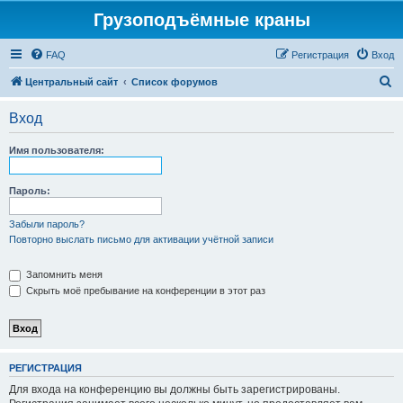
Грузоподъёмные краны
FAQ
Регистрация
Вход
П
Центральный сайт
Список форумов
о
Вход
и
с
Имя пользователя:
к
Пароль:
Забыли пароль?
Повторно выслать письмо для активации учётной записи
Запомнить меня
Скрыть моё пребывание на конференции в этот раз
РЕГИСТРАЦИЯ
Для входа на конференцию вы должны быть зарегистрированы.