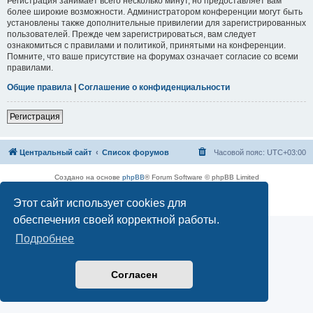
Регистрация занимает всего несколько минут, но предоставляет вам
более широкие возможности. Администратором конференции могут быть
установлены также дополнительные привилегии для зарегистрированных
пользователей. Прежде чем зарегистрироваться, вам следует
ознакомиться с правилами и политикой, принятыми на конференции.
Помните, что ваше присутствие на форумах означает согласие со всеми
правилами.
Общие правила
|
Соглашение о конфиденциальности
Регистрация
Центральный сайт
Список форумов
Часовой пояс:
UTC+03:00
Создано на основе
phpBB
® Forum Software © phpBB Limited
Русская поддержка phpBB
Этот сайт использует cookies для
Конфиденциальность
|
Правила
обеспечения своей корректной работы.
Подробнее
Согласен