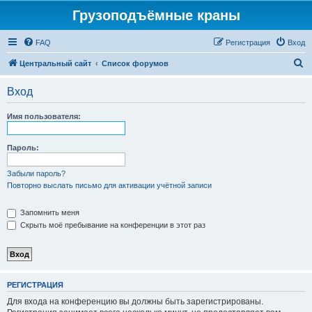
Грузоподъёмные краны
FAQ
Регистрация
Вход
П
Центральный сайт
Список форумов
о
Вход
и
с
Имя пользователя:
к
Пароль:
Забыли пароль?
Повторно выслать письмо для активации учётной записи
Запомнить меня
Скрыть моё пребывание на конференции в этот раз
РЕГИСТРАЦИЯ
Для входа на конференцию вы должны быть зарегистрированы.