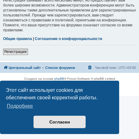
Регистрация занимает всего несколько минут, но предоставляет вам
более широкие возможности. Администратором конференции могут быть
установлены также дополнительные привилегии для зарегистрированных
пользователей. Прежде чем зарегистрироваться, вам следует
ознакомиться с правилами и политикой, принятыми на конференции.
Помните, что ваше присутствие на форумах означает согласие со всеми
правилами.
Общие правила
|
Соглашение о конфиденциальности
Регистрация
Центральный сайт
Список форумов
Часовой пояс:
UTC+03:00
Создано на основе
phpBB
® Forum Software © phpBB Limited
Русская поддержка phpBB
Этот сайт использует cookies для
Конфиденциальность
|
Правила
обеспечения своей корректной работы.
Подробнее
Согласен