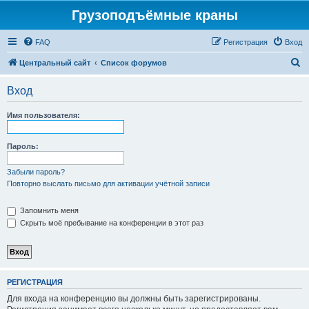
Грузоподъёмные краны
FAQ
Регистрация
Вход
П
Центральный сайт
Список форумов
о
Вход
и
с
Имя пользователя:
к
Пароль:
Забыли пароль?
Повторно выслать письмо для активации учётной записи
Запомнить меня
Скрыть моё пребывание на конференции в этот раз
РЕГИСТРАЦИЯ
Для входа на конференцию вы должны быть зарегистрированы.