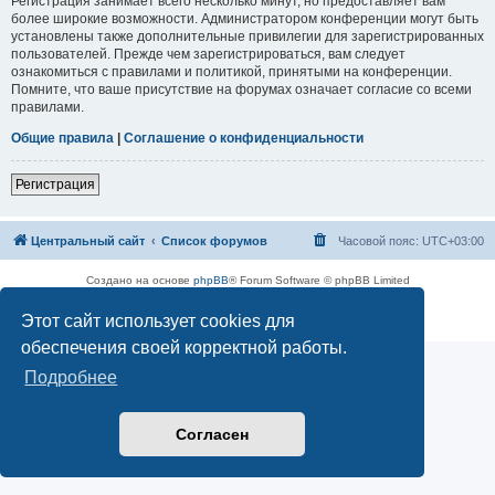
Регистрация занимает всего несколько минут, но предоставляет вам
более широкие возможности. Администратором конференции могут быть
установлены также дополнительные привилегии для зарегистрированных
пользователей. Прежде чем зарегистрироваться, вам следует
ознакомиться с правилами и политикой, принятыми на конференции.
Помните, что ваше присутствие на форумах означает согласие со всеми
правилами.
Общие правила
|
Соглашение о конфиденциальности
Регистрация
Центральный сайт
Список форумов
Часовой пояс:
UTC+03:00
Создано на основе
phpBB
® Forum Software © phpBB Limited
Русская поддержка phpBB
Этот сайт использует cookies для
Конфиденциальность
|
Правила
обеспечения своей корректной работы.
Подробнее
Согласен