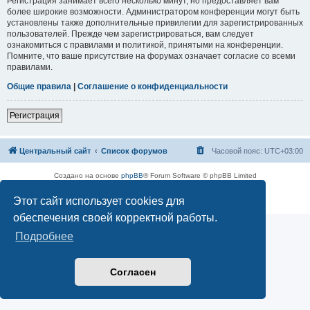
Регистрация занимает всего несколько минут, но предоставляет вам
более широкие возможности. Администратором конференции могут быть
установлены также дополнительные привилегии для зарегистрированных
пользователей. Прежде чем зарегистрироваться, вам следует
ознакомиться с правилами и политикой, принятыми на конференции.
Помните, что ваше присутствие на форумах означает согласие со всеми
правилами.
Общие правила
|
Соглашение о конфиденциальности
Регистрация
Центральный сайт
Список форумов
Часовой пояс:
UTC+03:00
Создано на основе
phpBB
® Forum Software © phpBB Limited
Русская поддержка phpBB
Этот сайт использует cookies для
Конфиденциальность
|
Правила
обеспечения своей корректной работы.
Подробнее
Согласен