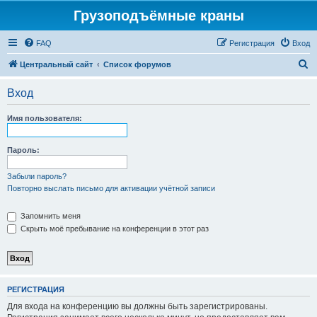
Грузоподъёмные краны
FAQ
Регистрация
Вход
П
Центральный сайт
Список форумов
о
Вход
и
с
Имя пользователя:
к
Пароль:
Забыли пароль?
Повторно выслать письмо для активации учётной записи
Запомнить меня
Скрыть моё пребывание на конференции в этот раз
РЕГИСТРАЦИЯ
Для входа на конференцию вы должны быть зарегистрированы.