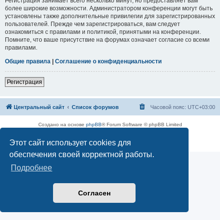
Регистрация занимает всего несколько минут, но предоставляет вам
более широкие возможности. Администратором конференции могут быть
установлены также дополнительные привилегии для зарегистрированных
пользователей. Прежде чем зарегистрироваться, вам следует
ознакомиться с правилами и политикой, принятыми на конференции.
Помните, что ваше присутствие на форумах означает согласие со всеми
правилами.
Общие правила
|
Соглашение о конфиденциальности
Регистрация
Центральный сайт
Список форумов
Часовой пояс:
UTC+03:00
Создано на основе
phpBB
® Forum Software © phpBB Limited
Русская поддержка phpBB
Этот сайт использует cookies для
Конфиденциальность
|
Правила
обеспечения своей корректной работы.
Подробнее
Согласен