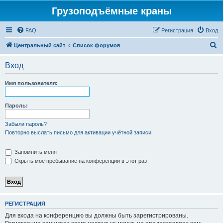
Грузоподъёмные краны
FAQ
Регистрация
Вход
П
Центральный сайт
Список форумов
о
Вход
и
с
Имя пользователя:
к
Пароль:
Забыли пароль?
Повторно выслать письмо для активации учётной записи
Запомнить меня
Скрыть моё пребывание на конференции в этот раз
РЕГИСТРАЦИЯ
Для входа на конференцию вы должны быть зарегистрированы.