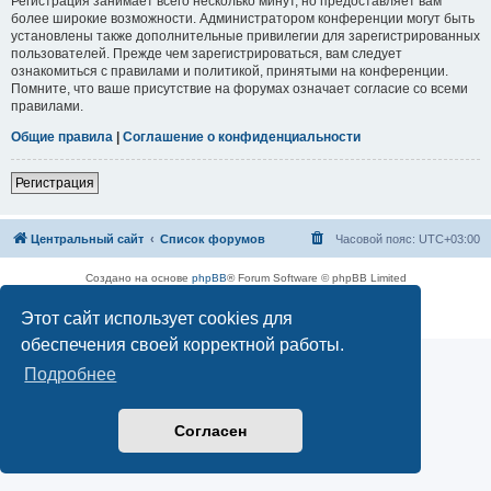
Регистрация занимает всего несколько минут, но предоставляет вам
более широкие возможности. Администратором конференции могут быть
установлены также дополнительные привилегии для зарегистрированных
пользователей. Прежде чем зарегистрироваться, вам следует
ознакомиться с правилами и политикой, принятыми на конференции.
Помните, что ваше присутствие на форумах означает согласие со всеми
правилами.
Общие правила
|
Соглашение о конфиденциальности
Регистрация
Центральный сайт
Список форумов
Часовой пояс:
UTC+03:00
Создано на основе
phpBB
® Forum Software © phpBB Limited
Русская поддержка phpBB
Этот сайт использует cookies для
Конфиденциальность
|
Правила
обеспечения своей корректной работы.
Подробнее
Согласен