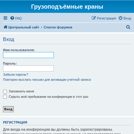
Грузоподъёмные краны
FAQ
Регистрация
Вход
П
Центральный сайт
Список форумов
о
Вход
и
с
Имя пользователя:
к
Пароль:
Забыли пароль?
Повторно выслать письмо для активации учётной записи
Запомнить меня
Скрыть моё пребывание на конференции в этот раз
РЕГИСТРАЦИЯ
Для входа на конференцию вы должны быть зарегистрированы.