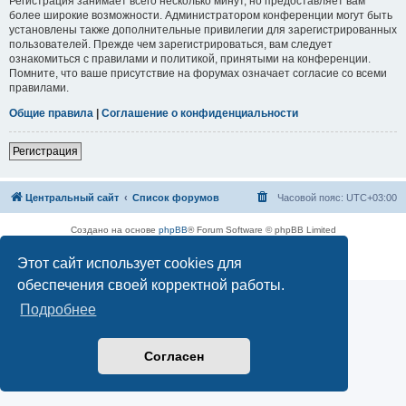
Регистрация занимает всего несколько минут, но предоставляет вам
более широкие возможности. Администратором конференции могут быть
установлены также дополнительные привилегии для зарегистрированных
пользователей. Прежде чем зарегистрироваться, вам следует
ознакомиться с правилами и политикой, принятыми на конференции.
Помните, что ваше присутствие на форумах означает согласие со всеми
правилами.
Общие правила
|
Соглашение о конфиденциальности
Регистрация
Центральный сайт
Список форумов
Часовой пояс:
UTC+03:00
Создано на основе
phpBB
® Forum Software © phpBB Limited
Русская поддержка phpBB
Этот сайт использует cookies для
Конфиденциальность
|
Правила
обеспечения своей корректной работы.
Подробнее
Согласен