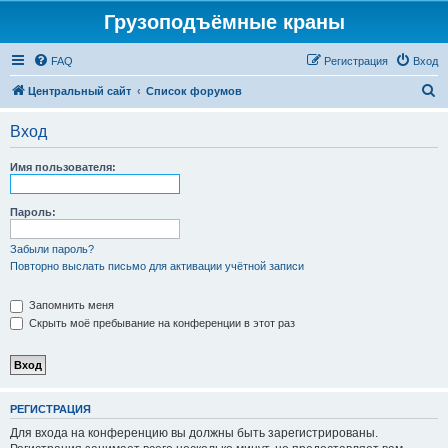
Грузоподъёмные краны
FAQ
Регистрация
Вход
П
Центральный сайт
Список форумов
о
Вход
и
с
Имя пользователя:
к
Пароль:
Забыли пароль?
Повторно выслать письмо для активации учётной записи
Запомнить меня
Скрыть моё пребывание на конференции в этот раз
РЕГИСТРАЦИЯ
Для входа на конференцию вы должны быть зарегистрированы.