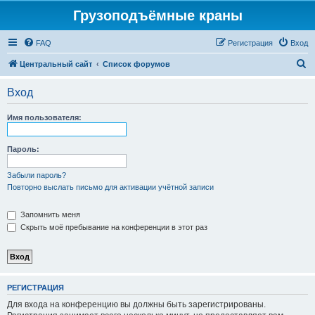
Грузоподъёмные краны
FAQ
Регистрация
Вход
П
Центральный сайт
Список форумов
о
Вход
и
с
Имя пользователя:
к
Пароль:
Забыли пароль?
Повторно выслать письмо для активации учётной записи
Запомнить меня
Скрыть моё пребывание на конференции в этот раз
РЕГИСТРАЦИЯ
Для входа на конференцию вы должны быть зарегистрированы.