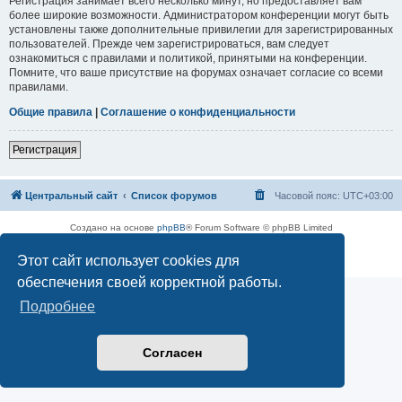
Регистрация занимает всего несколько минут, но предоставляет вам
более широкие возможности. Администратором конференции могут быть
установлены также дополнительные привилегии для зарегистрированных
пользователей. Прежде чем зарегистрироваться, вам следует
ознакомиться с правилами и политикой, принятыми на конференции.
Помните, что ваше присутствие на форумах означает согласие со всеми
правилами.
Общие правила
|
Соглашение о конфиденциальности
Регистрация
Центральный сайт
Список форумов
Часовой пояс:
UTC+03:00
Создано на основе
phpBB
® Forum Software © phpBB Limited
Русская поддержка phpBB
Этот сайт использует cookies для
Конфиденциальность
|
Правила
обеспечения своей корректной работы.
Подробнее
Согласен