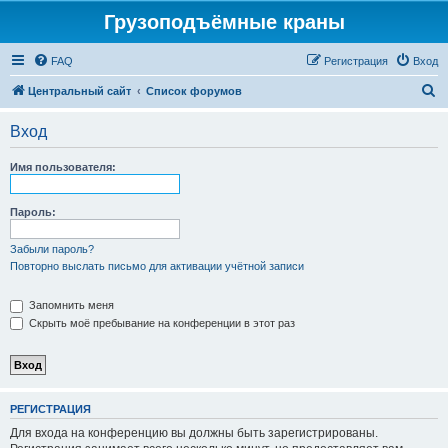
Грузоподъёмные краны
FAQ
Регистрация
Вход
П
Центральный сайт
Список форумов
о
Вход
и
с
Имя пользователя:
к
Пароль:
Забыли пароль?
Повторно выслать письмо для активации учётной записи
Запомнить меня
Скрыть моё пребывание на конференции в этот раз
РЕГИСТРАЦИЯ
Для входа на конференцию вы должны быть зарегистрированы.