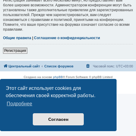
Регистрация занимает всего несколько минут, но предоставляет вам
более широкие возможности. Администратором конференции могут быть
установлены также дополнительные привилегии для зарегистрированных
пользователей. Прежде чем зарегистрироваться, вам следует
ознакомиться с правилами и политикой, принятыми на конференции.
Помните, что ваше присутствие на форумах означает согласие со всеми
правилами.
Общие правила
|
Соглашение о конфиденциальности
Регистрация
Центральный сайт
Список форумов
Часовой пояс:
UTC+03:00
Создано на основе
phpBB
® Forum Software © phpBB Limited
Русская поддержка phpBB
Этот сайт использует cookies для
Конфиденциальность
|
Правила
обеспечения своей корректной работы.
Подробнее
Согласен