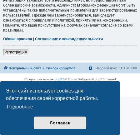
Регистрация занимает всего несколько минут, но предоставляет вам
более широкие возможности. Администратором конференции могут быть
установлены также дополнительные привилегии для зарегистрированных
пользователей. Прежде чем зарегистрироваться, вам следует
ознакомиться с правилами и политикой, принятыми на конференции.
Помните, что ваше присутствие на форумах означает согласие со всеми
правилами.
Общие правила
|
Соглашение о конфиденциальности
Регистрация
Центральный сайт
Список форумов
Часовой пояс:
UTC+03:00
Создано на основе
phpBB
® Forum Software © phpBB Limited
Русская поддержка phpBB
Этот сайт использует cookies для
Конфиденциальность
|
Правила
обеспечения своей корректной работы.
Подробнее
Согласен