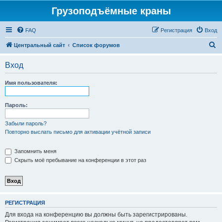
Грузоподъёмные краны
FAQ
Регистрация
Вход
П
Центральный сайт
Список форумов
о
Вход
и
с
Имя пользователя:
к
Пароль:
Забыли пароль?
Повторно выслать письмо для активации учётной записи
Запомнить меня
Скрыть моё пребывание на конференции в этот раз
РЕГИСТРАЦИЯ
Для входа на конференцию вы должны быть зарегистрированы.