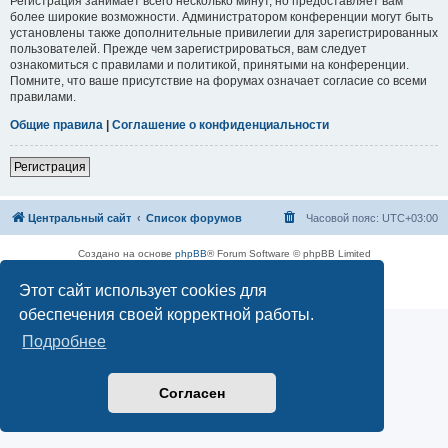
Регистрация занимает всего несколько минут, но предоставляет вам
более широкие возможности. Администратором конференции могут быть
установлены также дополнительные привилегии для зарегистрированных
пользователей. Прежде чем зарегистрироваться, вам следует
ознакомиться с правилами и политикой, принятыми на конференции.
Помните, что ваше присутствие на форумах означает согласие со всеми
правилами.
Общие правила
|
Соглашение о конфиденциальности
Регистрация
Центральный сайт
Список форумов
Часовой пояс:
UTC+03:00
Создано на основе
phpBB
® Forum Software © phpBB Limited
Русская поддержка phpBB
Этот сайт использует cookies для
Конфиденциальность
|
Правила
обеспечения своей корректной работы.
Подробнее
Согласен