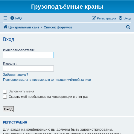
Грузоподъёмные краны
FAQ
Регистрация
Вход
П
Центральный сайт
Список форумов
о
Вход
и
с
Имя пользователя:
к
Пароль:
Забыли пароль?
Повторно выслать письмо для активации учётной записи
Запомнить меня
Скрыть моё пребывание на конференции в этот раз
РЕГИСТРАЦИЯ
Для входа на конференцию вы должны быть зарегистрированы.