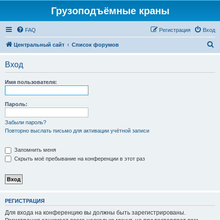
Грузоподъёмные краны
FAQ
Регистрация
Вход
П
Центральный сайт
Список форумов
о
Вход
и
с
Имя пользователя:
к
Пароль:
Забыли пароль?
Повторно выслать письмо для активации учётной записи
Запомнить меня
Скрыть моё пребывание на конференции в этот раз
РЕГИСТРАЦИЯ
Для входа на конференцию вы должны быть зарегистрированы.