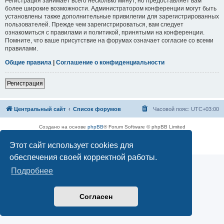
Регистрация занимает всего несколько минут, но предоставляет вам
более широкие возможности. Администратором конференции могут быть
установлены также дополнительные привилегии для зарегистрированных
пользователей. Прежде чем зарегистрироваться, вам следует
ознакомиться с правилами и политикой, принятыми на конференции.
Помните, что ваше присутствие на форумах означает согласие со всеми
правилами.
Общие правила
|
Соглашение о конфиденциальности
Регистрация
Центральный сайт
Список форумов
Часовой пояс:
UTC+03:00
Создано на основе
phpBB
® Forum Software © phpBB Limited
Русская поддержка phpBB
Этот сайт использует cookies для
Конфиденциальность
|
Правила
обеспечения своей корректной работы.
Подробнее
Согласен