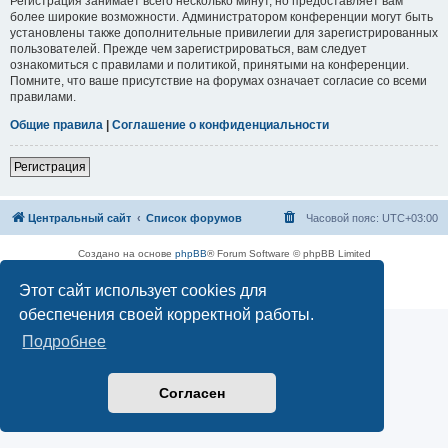
Регистрация занимает всего несколько минут, но предоставляет вам
более широкие возможности. Администратором конференции могут быть
установлены также дополнительные привилегии для зарегистрированных
пользователей. Прежде чем зарегистрироваться, вам следует
ознакомиться с правилами и политикой, принятыми на конференции.
Помните, что ваше присутствие на форумах означает согласие со всеми
правилами.
Общие правила
|
Соглашение о конфиденциальности
Регистрация
Центральный сайт
Список форумов
Часовой пояс:
UTC+03:00
Создано на основе
phpBB
® Forum Software © phpBB Limited
Русская поддержка phpBB
Этот сайт использует cookies для
Конфиденциальность
|
Правила
обеспечения своей корректной работы.
Подробнее
Согласен