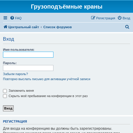
Грузоподъёмные краны
FAQ
Регистрация
Вход
П
Центральный сайт
Список форумов
о
Вход
и
с
Имя пользователя:
к
Пароль:
Забыли пароль?
Повторно выслать письмо для активации учётной записи
Запомнить меня
Скрыть моё пребывание на конференции в этот раз
РЕГИСТРАЦИЯ
Для входа на конференцию вы должны быть зарегистрированы.