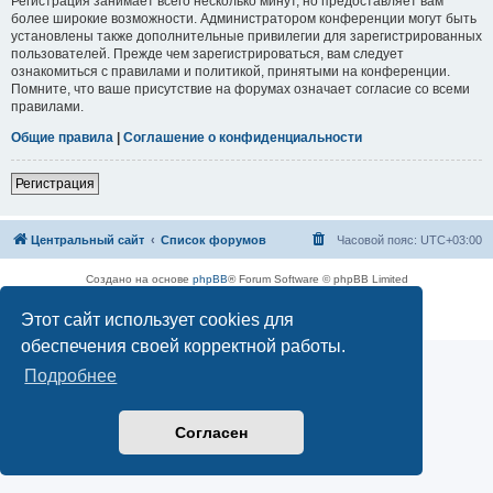
Регистрация занимает всего несколько минут, но предоставляет вам
более широкие возможности. Администратором конференции могут быть
установлены также дополнительные привилегии для зарегистрированных
пользователей. Прежде чем зарегистрироваться, вам следует
ознакомиться с правилами и политикой, принятыми на конференции.
Помните, что ваше присутствие на форумах означает согласие со всеми
правилами.
Общие правила
|
Соглашение о конфиденциальности
Регистрация
Центральный сайт
Список форумов
Часовой пояс:
UTC+03:00
Создано на основе
phpBB
® Forum Software © phpBB Limited
Русская поддержка phpBB
Этот сайт использует cookies для
Конфиденциальность
|
Правила
обеспечения своей корректной работы.
Подробнее
Согласен