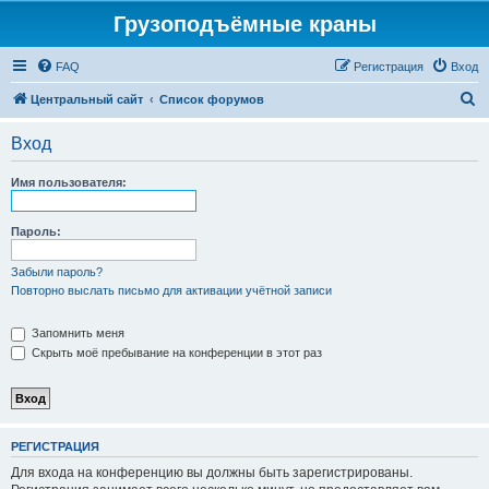
Грузоподъёмные краны
FAQ
Регистрация
Вход
П
Центральный сайт
Список форумов
о
Вход
и
с
Имя пользователя:
к
Пароль:
Забыли пароль?
Повторно выслать письмо для активации учётной записи
Запомнить меня
Скрыть моё пребывание на конференции в этот раз
РЕГИСТРАЦИЯ
Для входа на конференцию вы должны быть зарегистрированы.