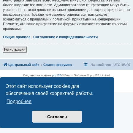
Регистрация занимает всего несколько минут, но предоставляет вам
более широкие возможности. Администратором конференции могут быть
установлены также дополнительные привилегии для зарегистрированных
пользователей. Прежде чем зарегистрироваться, вам следует
ознакомиться с правилами и политикой, принятыми на конференции.
Помните, что ваше присутствие на форумах означает согласие со всеми
правилами.
Общие правила
|
Соглашение о конфиденциальности
Регистрация
Центральный сайт
Список форумов
Часовой пояс:
UTC+03:00
Создано на основе
phpBB
® Forum Software © phpBB Limited
Русская поддержка phpBB
Этот сайт использует cookies для
Конфиденциальность
|
Правила
обеспечения своей корректной работы.
Подробнее
Согласен