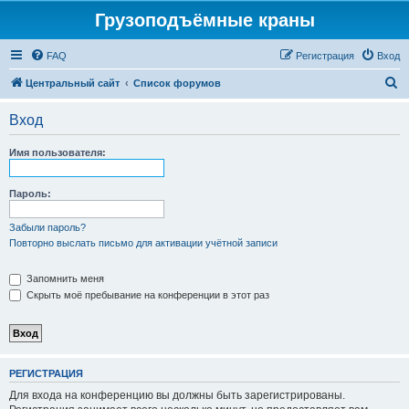
Грузоподъёмные краны
FAQ
Регистрация
Вход
П
Центральный сайт
Список форумов
о
Вход
и
с
Имя пользователя:
к
Пароль:
Забыли пароль?
Повторно выслать письмо для активации учётной записи
Запомнить меня
Скрыть моё пребывание на конференции в этот раз
РЕГИСТРАЦИЯ
Для входа на конференцию вы должны быть зарегистрированы.