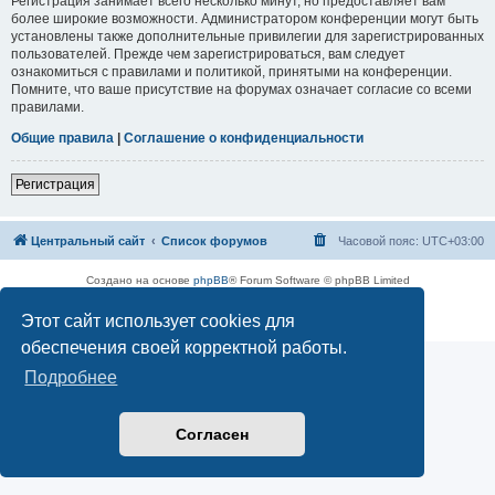
Регистрация занимает всего несколько минут, но предоставляет вам
более широкие возможности. Администратором конференции могут быть
установлены также дополнительные привилегии для зарегистрированных
пользователей. Прежде чем зарегистрироваться, вам следует
ознакомиться с правилами и политикой, принятыми на конференции.
Помните, что ваше присутствие на форумах означает согласие со всеми
правилами.
Общие правила
|
Соглашение о конфиденциальности
Регистрация
Центральный сайт
Список форумов
Часовой пояс:
UTC+03:00
Создано на основе
phpBB
® Forum Software © phpBB Limited
Русская поддержка phpBB
Этот сайт использует cookies для
Конфиденциальность
|
Правила
обеспечения своей корректной работы.
Подробнее
Согласен