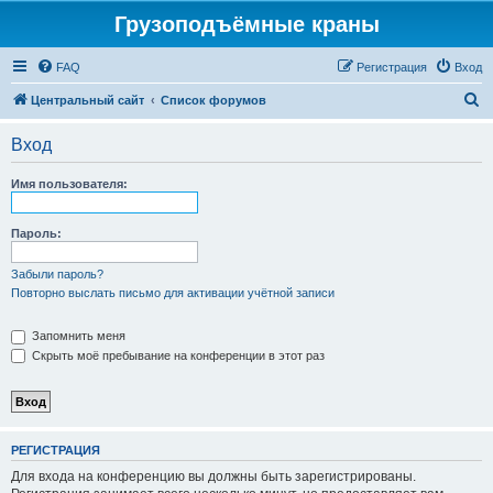
Грузоподъёмные краны
FAQ
Регистрация
Вход
П
Центральный сайт
Список форумов
о
Вход
и
с
Имя пользователя:
к
Пароль:
Забыли пароль?
Повторно выслать письмо для активации учётной записи
Запомнить меня
Скрыть моё пребывание на конференции в этот раз
РЕГИСТРАЦИЯ
Для входа на конференцию вы должны быть зарегистрированы.