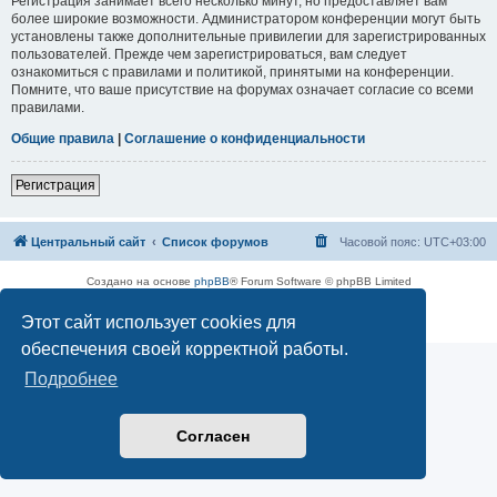
Регистрация занимает всего несколько минут, но предоставляет вам
более широкие возможности. Администратором конференции могут быть
установлены также дополнительные привилегии для зарегистрированных
пользователей. Прежде чем зарегистрироваться, вам следует
ознакомиться с правилами и политикой, принятыми на конференции.
Помните, что ваше присутствие на форумах означает согласие со всеми
правилами.
Общие правила
|
Соглашение о конфиденциальности
Регистрация
Центральный сайт
Список форумов
Часовой пояс:
UTC+03:00
Создано на основе
phpBB
® Forum Software © phpBB Limited
Русская поддержка phpBB
Этот сайт использует cookies для
Конфиденциальность
|
Правила
обеспечения своей корректной работы.
Подробнее
Согласен