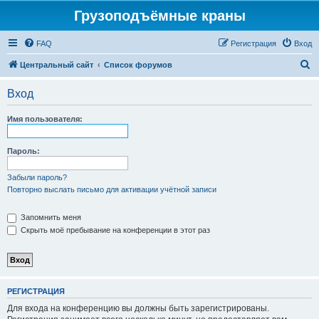
Грузоподъёмные краны
FAQ
Регистрация
Вход
П
Центральный сайт
Список форумов
о
Вход
и
с
Имя пользователя:
к
Пароль:
Забыли пароль?
Повторно выслать письмо для активации учётной записи
Запомнить меня
Скрыть моё пребывание на конференции в этот раз
РЕГИСТРАЦИЯ
Для входа на конференцию вы должны быть зарегистрированы.