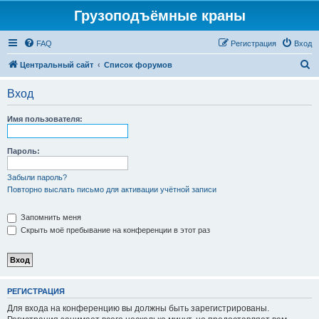
Грузоподъёмные краны
FAQ
Регистрация
Вход
П
Центральный сайт
Список форумов
о
Вход
и
с
Имя пользователя:
к
Пароль:
Забыли пароль?
Повторно выслать письмо для активации учётной записи
Запомнить меня
Скрыть моё пребывание на конференции в этот раз
РЕГИСТРАЦИЯ
Для входа на конференцию вы должны быть зарегистрированы.