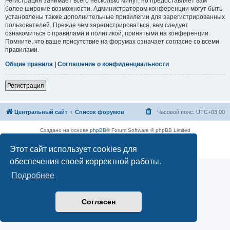
Регистрация занимает всего несколько минут, но предоставляет вам
более широкие возможности. Администратором конференции могут быть
установлены также дополнительные привилегии для зарегистрированных
пользователей. Прежде чем зарегистрироваться, вам следует
ознакомиться с правилами и политикой, принятыми на конференции.
Помните, что ваше присутствие на форумах означает согласие со всеми
правилами.
Общие правила
|
Соглашение о конфиденциальности
Регистрация
Центральный сайт
Список форумов
Часовой пояс:
UTC+03:00
Создано на основе
phpBB
® Forum Software © phpBB Limited
Русская поддержка phpBB
Этот сайт использует cookies для
Конфиденциальность
|
Правила
обеспечения своей корректной работы.
Подробнее
Согласен