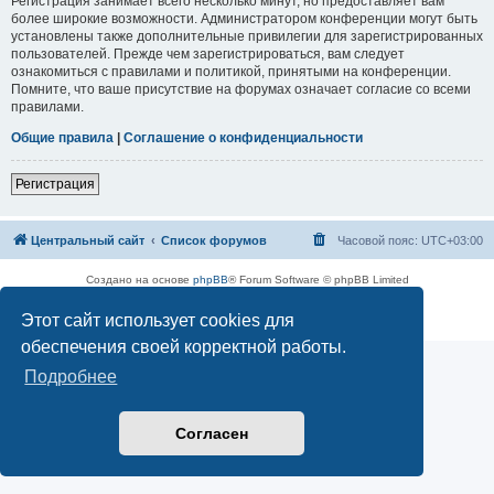
Регистрация занимает всего несколько минут, но предоставляет вам
более широкие возможности. Администратором конференции могут быть
установлены также дополнительные привилегии для зарегистрированных
пользователей. Прежде чем зарегистрироваться, вам следует
ознакомиться с правилами и политикой, принятыми на конференции.
Помните, что ваше присутствие на форумах означает согласие со всеми
правилами.
Общие правила
|
Соглашение о конфиденциальности
Регистрация
Центральный сайт
Список форумов
Часовой пояс:
UTC+03:00
Создано на основе
phpBB
® Forum Software © phpBB Limited
Русская поддержка phpBB
Этот сайт использует cookies для
Конфиденциальность
|
Правила
обеспечения своей корректной работы.
Подробнее
Согласен