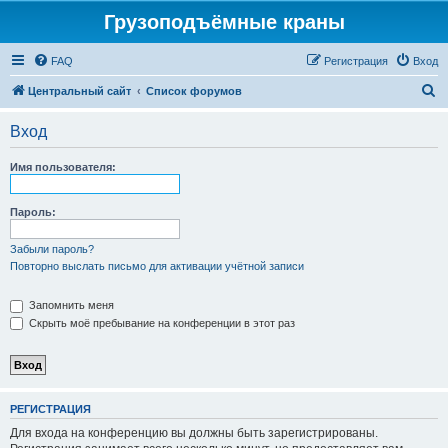
Грузоподъёмные краны
FAQ
Регистрация
Вход
П
Центральный сайт
Список форумов
о
Вход
и
с
Имя пользователя:
к
Пароль:
Забыли пароль?
Повторно выслать письмо для активации учётной записи
Запомнить меня
Скрыть моё пребывание на конференции в этот раз
РЕГИСТРАЦИЯ
Для входа на конференцию вы должны быть зарегистрированы.