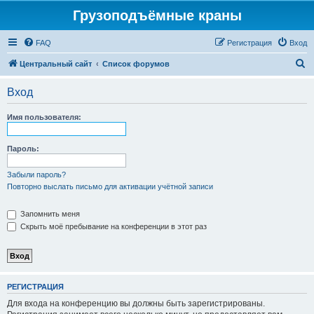
Грузоподъёмные краны
FAQ
Регистрация
Вход
П
Центральный сайт
Список форумов
о
Вход
и
с
Имя пользователя:
к
Пароль:
Забыли пароль?
Повторно выслать письмо для активации учётной записи
Запомнить меня
Скрыть моё пребывание на конференции в этот раз
РЕГИСТРАЦИЯ
Для входа на конференцию вы должны быть зарегистрированы.