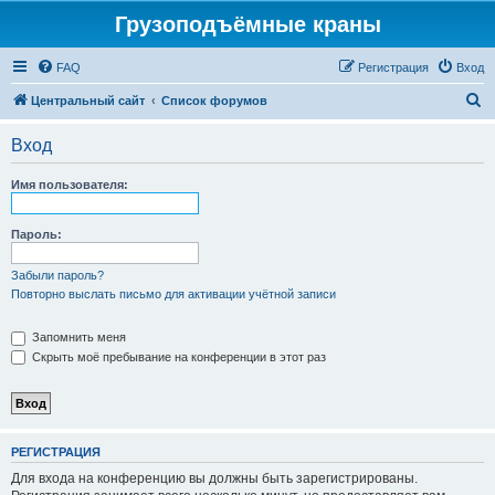
Грузоподъёмные краны
FAQ
Регистрация
Вход
П
Центральный сайт
Список форумов
о
Вход
и
с
Имя пользователя:
к
Пароль:
Забыли пароль?
Повторно выслать письмо для активации учётной записи
Запомнить меня
Скрыть моё пребывание на конференции в этот раз
РЕГИСТРАЦИЯ
Для входа на конференцию вы должны быть зарегистрированы.