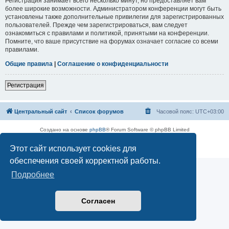
Регистрация занимает всего несколько минут, но предоставляет вам
более широкие возможности. Администратором конференции могут быть
установлены также дополнительные привилегии для зарегистрированных
пользователей. Прежде чем зарегистрироваться, вам следует
ознакомиться с правилами и политикой, принятыми на конференции.
Помните, что ваше присутствие на форумах означает согласие со всеми
правилами.
Общие правила
|
Соглашение о конфиденциальности
Регистрация
Центральный сайт
Список форумов
Часовой пояс:
UTC+03:00
Создано на основе
phpBB
® Forum Software © phpBB Limited
Русская поддержка phpBB
Этот сайт использует cookies для
Конфиденциальность
|
Правила
обеспечения своей корректной работы.
Подробнее
Согласен